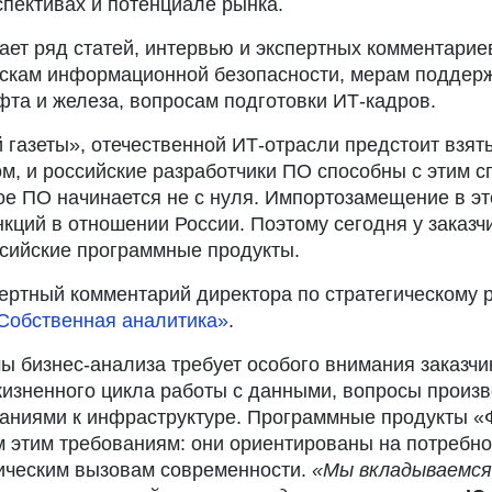
спективах и потенциале рынка.
ает ряд статей, интервью и экспертных комментари
рискам информационной безопасности, мерам поддер
фта и железа, вопросам подготовки ИТ-кадров.
 газеты», отечественной ИТ-отрасли предстоит взять
 и российские разработчики ПО способны с этим сп
ое ПО начинается не с нуля. Импортозамещение в э
кций в отношении России. Поэтому сегодня у заказч
ссийские программные продукты.
ертный комментарий директора по стратегическому 
Собственная аналитика»
.
ы бизнес-анализа требует особого внимания заказчи
изненного цикла работы с данными, вопросы произв
аниями к инфраструктуре. Программные продукты «
 этим требованиям: они ориентированы на потребнос
гическим вызовам современности.
«Мы вкладываемся 