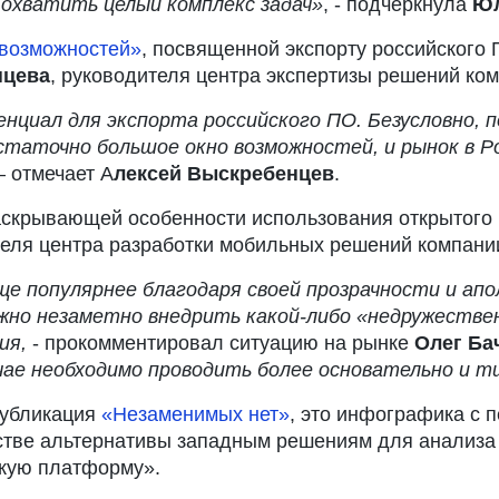
 охватить целый комплекс задач»
, - подчеркнула
Юл
 возможностей»
, посвященной экспорту российского 
нцева
, руководителя центра экспертизы решений к
нциал для экспорта российского ПО. Безусловно, 
остаточно большое окно возможностей, и рынок в Р
 – отмечает А
лексей Выскребенцев
.
аскрывающей особенности использования открытого 
еля центра разработки мобильных решений компан
е популярнее благодаря своей прозрачности и ап
жно незаметно внедрить какой-либо «недружестве
ия,
- прокомментировал ситуацию на рынке
Олег Ба
чае необходимо проводить более основательно и 
публикация
«Незаменимых нет»
, это инфографика с 
стве альтернативы западным решениям для анализа 
скую платформу».