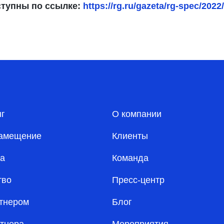
ступны по ссылке:
https://rg.ru/gazeta/rg-spec/2022
нг
О компании
амещение
Клиенты
а
Команда
тво
Пресс-центр
ртнером
Блог