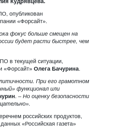
ия Кудрявцева.
ПО, опубликован
омпании «Форсайт».
пока фокус больше смещен на
оссии будет расти быстрее, чем
ПО в текущей ситуации,
ии «Форсайт»
Олега Бачурина
.
олитичности. При
его грамотном
нный» функционал или
чурин
. –
Но оценку безопасности
тщательно».
перечнем российских продуктов,
данных «Российская газета»