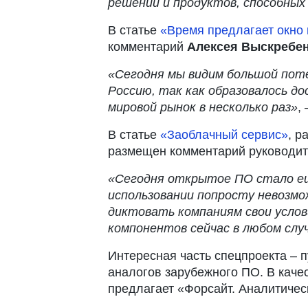
решений и продуктов, способных
В статье
«Время предлагает окно
комментарий
Алексея Выскребе
«Сегодня мы видим большой поте
Россию, так как образовалось д
мировой рынок в несколько раз»
,
В статье
«Заоблачный сервис»
, р
размещен комментарий руководит
«Сегодня открытое ПО стало ещ
использовании попросту невозмо
диктовать компаниям свои услов
компонентов сейчас в любом слу
Интересная часть спецпроекта – 
аналогов зарубежного ПО. В каче
предлагает «Форсайт. Аналитиче