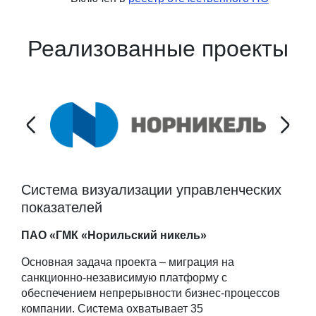
Реализованные проекты
Система визуализации управленческих
показателей
Группа НЛМК
Госкорпорация «Росатом»
Госкорпорация «Росатом»
ЕвроХим
Восток-Сервис
Столото
Адмиралтейские верфи
Администрация Вологодской области
ПАО «ГМК «Норильский никель»
Газпром нефть
Госкорпорация «Росатом»
СКЦ Росатома
АЛРОСА
Полюс
ФГБУ «Центр экспертизы и координации
Пензенская область
Зарубежнефть
информатизации»
Госкорпорация «Росатом»
Правительство Республики Башкортостан
Фонд по сохранению и развитию Соловецкого
Министерство труда и социальной защиты
Основная задача проекта – миграция на
архипелага
Республики Беларусь
Ростелеком
санкционно-независимую платформу с
обеспечением непрерывности бизнес-процессов
компании. Система охватывает 35