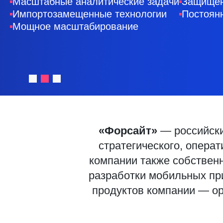
Масштабные аналитические задачи
Защищён
Импортозамещенные технологии
Постоян
Мощное масштабирование
«Форсайт»
— российски
стратегического, опера
компании также собствен
разработки мобильных при
продуктов компании — орг