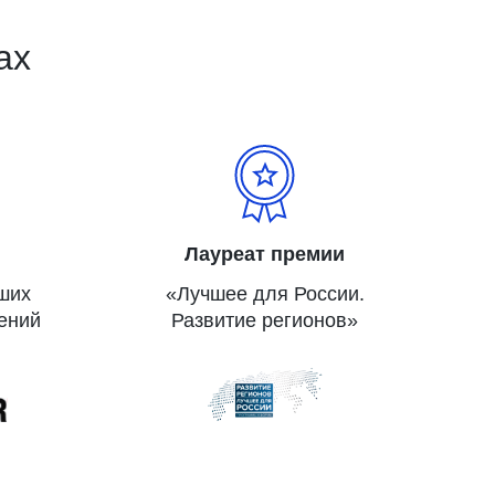
ах
Лауреат премии
йших
«Лучшее для России.
ений
Развитие регионов»