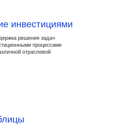
ие инвестициями
держка решения задач
стиционными процессами
азличной отраслевой
блицы