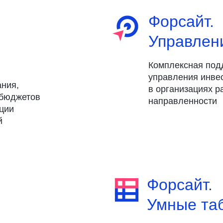
Форсайт.
Управлен
Комплексная под
управления инве
ния,
в организациях р
 бюджетов
направленности
ции
й
Форсайт.
Умные та