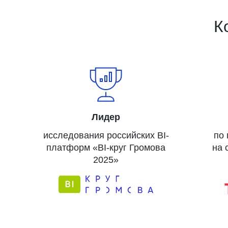
К
Лидер
исследования российских BI-
по
платформ «BI-круг Громова
на 
2025»