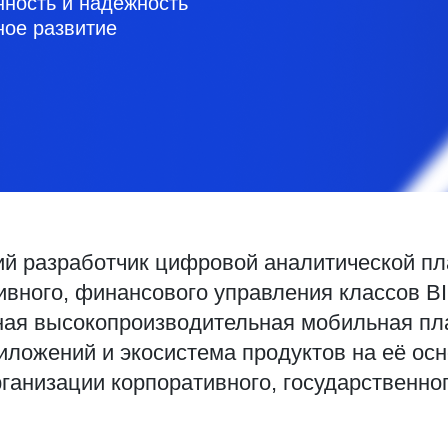
ность и надежность
ное развитие
й разработчик цифровой аналитической п
тивного, финансового управления классов BI
ная высокопроизводительная мобильная пл
ложений и экосистема продуктов на её ос
анизации корпоративного, государственног