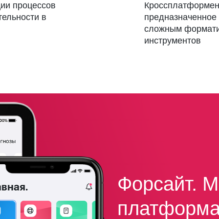
ции процессов
Кроссплатформен
тельности в
предназначенное 
сложным формати
инструментов
Форсайт. 
платформ