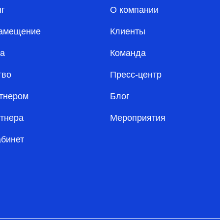
нг
О компании
амещение
Клиенты
а
Команда
тво
Пресс-центр
ртнером
Блог
ртнера
Мероприятия
абинет