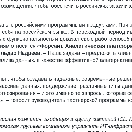
озамещения, чтобы обеспечить российских заказчик
аны с российскими программными продуктами. При э
 себя на российском рынке. В переходный период и
ую функциональность и доказал свою работоспособ
ниям относится
«Форсайт. Аналитическая платфор
льдар Надреев
. – Наша задача – предложить клие
ализа данных, в качестве эффективной альтернатив
пыт, чтобы создавать надежные, современные реше
ассивы данных, поддерживает различные типы данн
гнозирования – и это именно те запросы, которые с
», – говорит руководитель партнерской программы 
висная компания, входящая в группу компаний ICL.
 помогая крупным компаниям управлять ИТ-инфрас