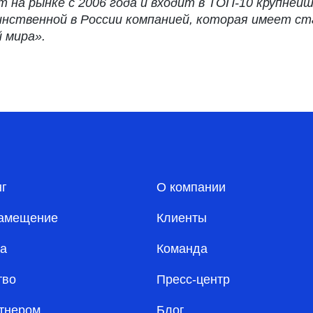
т на рынке с 2006 года и входит в ТОП-10 крупней
единственной в России компанией, которая имеет с
 мира».
нг
О компании
амещение
Клиенты
а
Команда
тво
Пресс-центр
ртнером
Блог