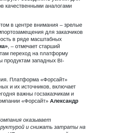
ов качественными аналогами
том в центре внимания – зрелые
мпортозамещения для заказчиков
ность в ряде масштабных
ма»
, – отмечает старший
нтам переход на платформу
ы продуктам западных BI-
ния. Платформа «Форсайт»
ых и их источников, включает
егодня важны госзаказчикам и
компании «Форсайт»
Александр
 Компания оказывает
труктурой и снижать затраты на