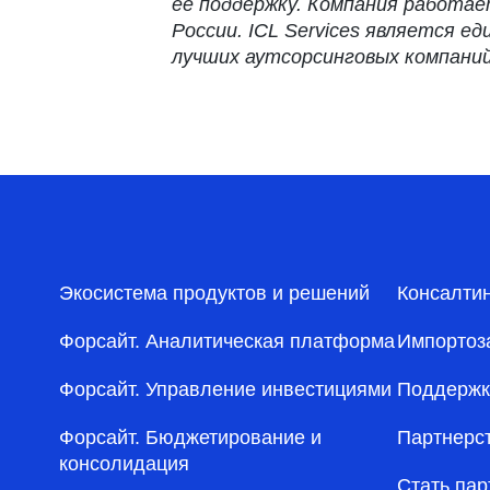
ее поддержку. Компания работае
России. ICL Services является 
лучших аутсорсинговых компаний
Экосистема продуктов и решений
Консалти
Форсайт. Аналитическая платформа
Импортоз
Форсайт. Управление инвестициями
Поддержк
Форсайт. Бюджетирование и
Партнерс
консолидация
Стать па