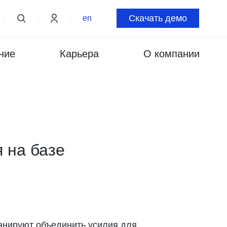
Скачать демо
en
ние
Карьера
О компании
 на базе
анируют объединить усилия для