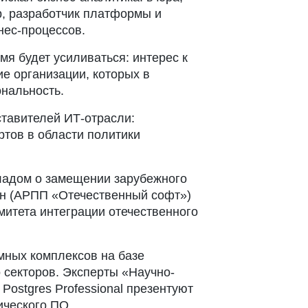
р, разработчик платформы и
нес-процессов.
я будет усиливаться: интерес к
ие организации, которых в
ональность.
ставителей ИТ-отрасли:
ртов в области политики
ладом о замещении зарубежного
ин (АРПП «Отечественный софт»)
митета интеграции отечественного
мных комплексов на базе
 секторов. Эксперты «Научно-
Postgres Professional презентуют
ического ПО.