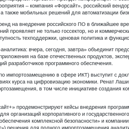
ероприятия – компания «Форсайт», российский вендо
 а также мобильных решений для автоматизации биз
ренд на внедрение российского ПО в ближайшее врем
ий проявляет не только госсектор, но и коммерческ
тупность техподдержки, ценовая политика и функци
аналитика: вчера, сегодня, завтра» объединит пред
приложения на базе отечественных продуктов, экспе
ий разработчиков программного обеспечения.
 по импортозамещению в сфере ИКТ) выступит с док
овиях курса на цифровизацию экономики. Ренат Лаш
ортозамещения, в том числе инициативе создания ко
рсайт+» продемонстрируют кейсы внедрения програм
для организаций корпоративного и государственного
обеспечения комплексной безопасности» и компании 
т») решения для полного импортозамещения аналит