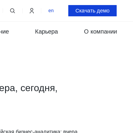
Скачать демо
en
ние
Карьера
О компании
ра, сегодня,
ская бизнес-аналитика: вчера,