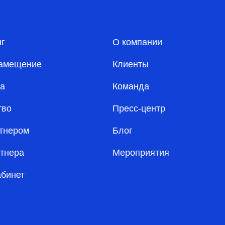
нг
О компании
амещение
Клиенты
а
Команда
тво
Пресс-центр
ртнером
Блог
ртнера
Мероприятия
абинет