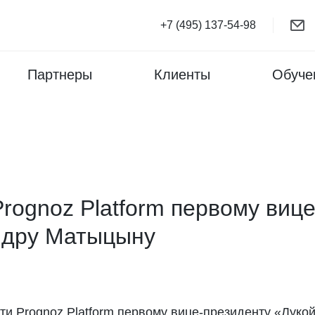
+7 (495) 137-54-98
Партнеры
Клиенты
Обуче
rognoz Platform первому виц
ндру Матыцыну
и Prognoz Platform первому вице-президенту «Луко