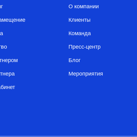
нг
О компании
амещение
Клиенты
а
Команда
тво
Пресс-центр
ртнером
Блог
ртнера
Мероприятия
абинет