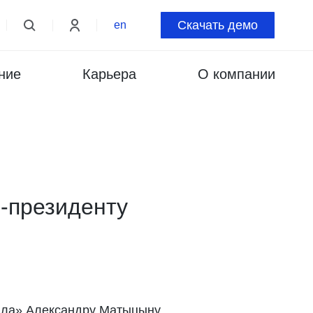
Скачать демо
en
ние
Карьера
О компании
е-президенту
йла» Александру Матыцыну.