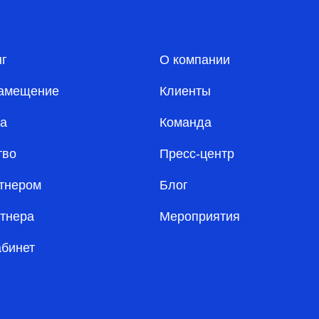
нг
О компании
амещение
Клиенты
а
Команда
тво
Пресс-центр
ртнером
Блог
ртнера
Мероприятия
абинет