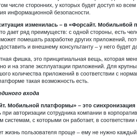
том числе сторонних, у которых будет доступ ко вс
ения информационной безопасности.
 ситуация изменилась – в «Форсайт. Мобильн6ой
о дает ряд преимуществ: с одной стороны, есть чело
не может помешать разработке других приложений, по
оставить и внешнему консультанту – у него будет до
етная фишка, это принципиальная вещь, которая ме
, но и на этапе эксплуатации приложений. Для крупн
шого количества приложений в соответствии с норма
латформе такая возможность есть.
единого входа
йт. Мобильной платформы» – это синхронизация
рь при авторизации сотрудника компании в корпорат
 системам, с которыми он работает, в соответствии 
ет жизнь пользователя проще – ему не нужно каждый