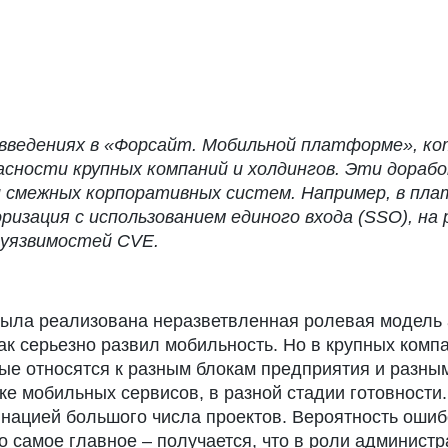
введениях в «Форсайт. Мобильной платформе», кот
ности крупных компаний и холдингов. Эти доработ
 смежных корпоративных систем. Например, в пла
изация с использованием единого входа (SSO), на
уязвимостей CVE.
ыла реализована неразветвленная ролевая модель а
так серьезно развил мобильность. Но в крупных комп
ые относятся к разным блокам предприятия и разным
тке мобильных сервисов, в разной стадии готовност
инацией большого числа проектов. Вероятность ошиб
 самое главное – получается, что в роли администр