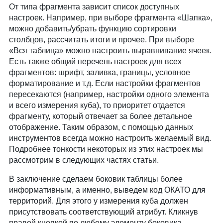
От типа фрагмента зависит список доступных
настроек. Например, при выборе фрагмента «Шапка»,
можно добавить/убрать функцию сортировки
столбцов, рассчитать итоги и прочее. При выборе
«Вся таблица» можно настроить выравнивание ячеек.
Есть также общий перечень настроек для всех
фрагментов: шрифт, заливка, границы, условное
форматирование и т.д. Если настройки фрагментов
пересекаются (например, настройки одного элемента
и всего измерения куба), то приоритет отдается
фрагменту, который отвечает за более детальное
отображение. Таким образом, с помощью данных
инструментов всегда можно настроить желаемый вид.
Подробнее тонкости некоторых из этих настроек мы
рассмотрим в следующих частях статьи.
В заключение сделаем боковик таблицы более
информативным, а именно, выведем код ОКАТО для
территорий. Для этого у измерения куба должен
присутствовать соответствующий атрибут. Кликнув
правой кнопкой по любому элементу боковика,