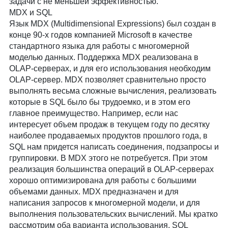
задачи с не меньшей эффективностью.
MDX и SQL
Язык MDX (Multidimensional Expressions) был создан в
конце 90-х годов компанией Microsoft в качестве
стандартного языка для работы с многомерной
моделью данных. Поддержка MDX реализована в
OLAP-серверах, и для его использования необходим
OLAP-сервер. MDX позволяет сравнительно просто
выполнять весьма сложные вычисления, реализовать
которые в SQL было бы трудоемко, и в этом его
главное преимущество. Например, если нас
интересует объем продаж в текущем году по десятку
наиболее продаваемых продуктов прошлого года, в
SQL нам придется написать соединения, подзапросы и
группировки. В MDX этого не потребуется. При этом
реализация большинства операций в OLAP-серверах
хорошо оптимизирована для работы с большими
объемами данных. MDX предназначен и для
написания запросов к многомерной модели, и для
выполнения пользовательских вычислений. Мы кратко
рассмотрим оба варианта использования. SQL