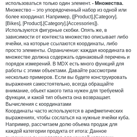
использоваться только один элемент.
- Множества.
Множество – это упорядоченный набор из одной или
более координат. Например, {[Product].[Category].
[Bikes], [Product].[Category].[Accessories]}.
Используются фигурные скобки. Опять же, в
зависимости от контекста множество описывает либо
ячейки, на которые ссылаются координаты, либо
просто элементы.
Ограничение:
каждая координата во
множестве должна содержать одинаковый перечень и
порядок измерений. В MDX есть много функций для
работы с этими объектами. Давайте рассмотрим
несколько примеров. Если вы будете конструировать
выражения самостоятельно, всегда обращайте
внимание, объект какого типа нужен для требуемой
функции, и какой тип объекта она возвращает.
Вычисления с координатами
Координаты часто используются в арифметических
выражениях, чтобы сослаться на нужные ячейки куба.
Например, рассчитаем долю объема продаж для
каждой категории продукта от итога: Данное