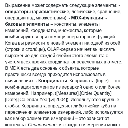
Выражение может содержать следующие элементы:
-
операторы
(арифметические, логические, сравнение,
операции над множествами);
- MDX-функции
;
-
базовые элементы
– константы, элементы
измерений, координаты, множества, которые
комбинируются при помощи операторов и функций.
Когда вы разместите новый элемент на одной из осей
(строки и столбцы), OLAP-сервер начнет вычислять
выражение для каждой ячейки этого элемента с
учетом всех прочих координат, определенных в отчете.
В MDX есть два основных объекта, которые
практически всегда приходится использовать в
вычислениях:
- Координаты.
Координата (tuple) – это
комбинация элементов из иерархий одного или более
измерений. Например, ([Measures].[Order Quantity],
[Date].[Calendar Year].&[2004]). Используются круглые
скобки. Координата определяет либо ячейки куба на
пересечении элементов измерений, либо используется
как набор элементов измерений – это зависит от
контекста.
Ограничение:
из каждого измерения может