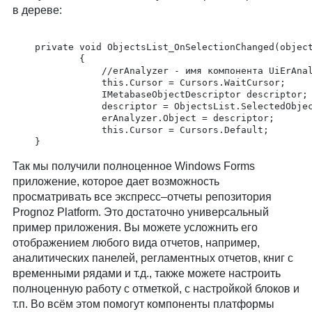
в дереве:
	private void ObjectsList_OnSelectionChanged(object pSender, Prognoz.Platform.Interop.Forms.TreeControlEventArgs pArgs)

	        {

	            //erAnalyzer - имя компонента UiErAnalyzerNet

	            this.Cursor = Cursors.WaitCursor;

	            IMetabaseObjectDescriptor descriptor;

	            descriptor = ObjectsList.SelectedObjects[0];

	            erAnalyzer.Object = descriptor;

	            this.Cursor = Cursors.Default;

Так мы получили полноценное Windows Forms
приложение, которое дает возможность
просматривать все экспресс–отчеты репозитория
Prognoz Platform. Это достаточно универсальный
пример приложения. Вы можете усложнить его
отображением любого вида отчетов, например,
аналитических панелей, регламентных отчетов, книг с
временными рядами и т.д., также можете настроить
полноценную работу с отметкой, с настройкой блоков и
т.п. Во всём этом помогут компоненты платформы