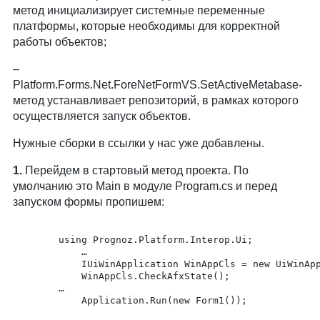
метод инициализирует системные переменные
платформы, которые необходимы для корректной
работы объектов;
Platform.Forms.Net.ForeNetFormVS.SetActiveMetabase-
метод устанавливает репозиторий, в рамках которого
осуществляется запуск объектов.
Нужные сборки в ссылки у нас уже добавлены.
1.
Перейдем в стартовый метод проекта. По
умолчанию это Main в модуле Program.cs и перед
запуском формы пропишем:
	   	using Prognoz.Platform.Interop.Ui;

	       	…

	       	IUiWinApplication WinAppCls = new UiWinApplicationClass();

	       	WinAppCls.CheckAfxState();

		…

	       	Application.Run(new Form1());