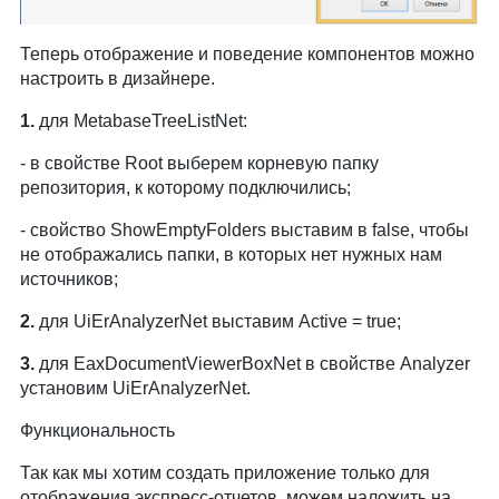
Теперь отображение и поведение компонентов можно
настроить в дизайнере.
1.
для MetabaseTreeListNet:
- в свойстве Root выберем корневую папку
репозитория, к которому подключились;
- свойство ShowEmptyFolders выставим в false, чтобы
не отображались папки, в которых нет нужных нам
источников;
2.
для UiErAnalyzerNet выставим Active = true;
3.
для EaxDocumentViewerBoxNet в свойстве Analyzer
установим UiErAnalyzerNet.
Функциональность
Так как мы хотим создать приложение только для
отображения экспресс-отчетов, можем наложить на