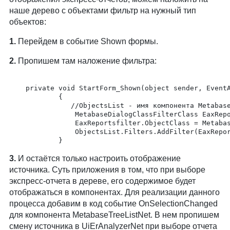
наше дерево с объектами фильтр на нужный тип
объектов:
1.
Перейдем в событие Shown формы.
2.
Пропишем там наложение фильтра:
	private void StartForm_Shown(object sender, EventArgs e)

	        {

	           //ObjectsList - имя компонента MetabaseTreeListNet

	            MetabaseDialogClassFilterClass EaxReportsfilter = new MetabaseDialogClassFilterClass();

	            EaxReportsfilter.ObjectClass = MetabaseObjectClass.KE_CLASS_EXPRESSREPORT;

	            ObjectsList.Filters.AddFilter(EaxReportsfilter);

3.
И остаётся только настроить отображение
источника. Суть приложения в том, что при выборе
экспресс-отчета в дереве, его содержимое будет
отображаться в компонентах. Для реализации данного
процесса добавим в код событие OnSelectionChanged
для компонента MetabaseTreeListNet. В нем пропишем
смену источника в UiErAnalyzerNet при выборе отчета