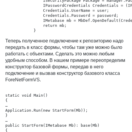
	            ISecurityPackage Package = manager.Packs.FindById(MbDef.SecurityPackage).Package;

	            IPasswordCredentials Credentials = (IPasswordCredentials)Package.CreateCredentials(AuthenticationMode.amPassword);

	            Credentials.UserName = user;

	            Credentials.Password = password;

	            IMetabase mb = MbDef.OpenDefault(Credentials);

	            return mb;

Теперь полученное подключение к репозиторию надо
передать в класс формы, чтобы там уже можно было
работать с объектами. Сделать это можно любым
удобным способом. В нашем примере переопределим
конструктор базовой формы, передав в него
подключение и вызвав конструктор базового класса
ForeNetFormVS.
static void Main()

{

…

Application.Run(new StartForm(Mb));

}

…

public StartForm(IMetabase Mb): base(Mb)

{
