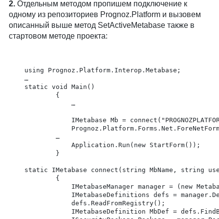
2.
Отдельным методом пропишем подключение к
одному из репозиториев Prognoz.Platform и вызовем
описанный выше метод SetActiveMetabase также в
стартовом методе проекта:
	using Prognoz.Platform.Interop.Metabase;

	…

	static void Main()

	        {

	            …

	            IMetabase Mb = connect("PROGNOZPLATFORM8_REPO", "user", "psw");

	            Prognoz.Platform.Forms.Net.ForeNetFormVS.SetActiveMetabase(Mb);

		    …

	            Application.Run(new StartForm());

	        }

	static IMetabase connect(string MbName, string user, string password)

	        {

	            IMetabaseManager manager = (new MetabaseManagerFactoryClass()).Active;

	            IMetabaseDefinitions defs = manager.Definitions;

	            defs.ReadFromRegistry();

	            IMetabaseDefinition MbDef = defs.FindById(MbName);
