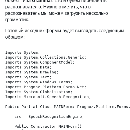
объект типа
Grammar
. Его и будем передавать
распознавателю. Нужно отметить, что в
распознаватель мы можем загрузить несколько
грамматик.
Готовый исходник формы будет выглядеть следующим
образом:
Imports System;

Imports System.Collections.Generic;

Imports System.ComponentModel;

Imports System.Data;

Imports System.Drawing;

Imports System.Text;

Imports System.Windows.Forms;

Imports Prognoz.Platform.Forms.Net;

Imports System.Globalization;

Imports Microsoft.Speech.Recognition;

Public Partial Class MAINForm: Prognoz.Platform.Forms.
	sre : SpeechRecognitionEngine;

	Public Constructor MAINForm();
