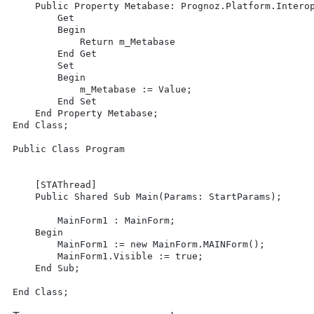
	Public Property Metabase: Prognoz.Platform.Interop.Metabase.IMetabase

		Get

		Begin

			Return m_Metabase

		End Get

		Set

		Begin

			m_Metabase := Value;	

		End Set

	End Property Metabase;

End Class;

Public Class Program

	[STAThread]

	Public Shared Sub Main(Params: StartParams);

		MainForm1 : MainForm;

	Begin

		MainForm1 := new MainForm.MAINForm();

		MainForm1.Visible := true;

	End Sub;
