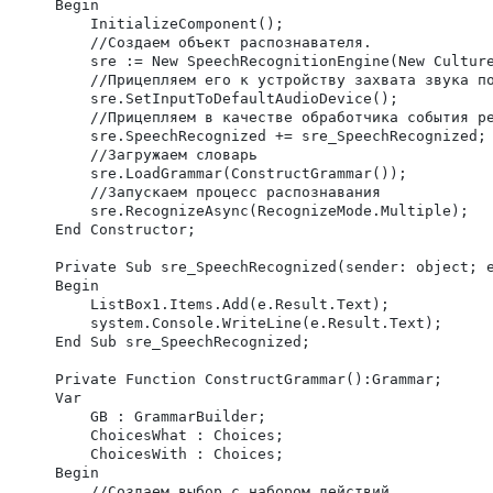
	Begin

		InitializeComponent();

		//Создаем объект распознавателя.

		sre := New SpeechRecognitionEngine(New CultureInfo("ru-RU"));

		//Прицепляем его к устройству захвата звука по умолчанию

		sre.SetInputToDefaultAudioDevice();

		//Прицепляем в качестве обработчика события речь распознана нашу процедуру (будет описана ниже)

		sre.SpeechRecognized += sre_SpeechRecognized;

		//Загружаем словарь

		sre.LoadGrammar(ConstructGrammar());

		//Запускаем процесс распознавания

		sre.RecognizeAsync(RecognizeMode.Multiple);

	End Constructor;

	Private Sub sre_SpeechRecognized(sender: object; e:SpeechRecognizedEventArgs);

	Begin

		ListBox1.Items.Add(e.Result.Text);

		system.Console.WriteLine(e.Result.Text);

	End Sub sre_SpeechRecognized;

	Private Function ConstructGrammar():Grammar;

	Var

		GB : GrammarBuilder;

		ChoicesWhat : Choices;

		ChoicesWith : Choices;

	Begin

		//Создаем выбор с набором действий
