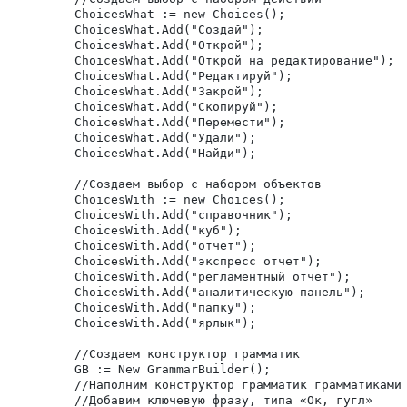
		ChoicesWhat := new Choices();

		ChoicesWhat.Add("Создай");

		ChoicesWhat.Add("Открой");

		ChoicesWhat.Add("Открой на редактирование");

		ChoicesWhat.Add("Редактируй");

		ChoicesWhat.Add("Закрой");

		ChoicesWhat.Add("Скопируй");

		ChoicesWhat.Add("Перемести");

		ChoicesWhat.Add("Удали");

		ChoicesWhat.Add("Найди");

		//Создаем выбор с набором объектов 

		ChoicesWith := new Choices();

		ChoicesWith.Add("справочник");

		ChoicesWith.Add("куб");

		ChoicesWith.Add("отчет");

		ChoicesWith.Add("экспресс отчет");

		ChoicesWith.Add("регламентный отчет");

		ChoicesWith.Add("аналитическую панель");

		ChoicesWith.Add("папку");

		ChoicesWith.Add("ярлык");

		//Создаем конструктор грамматик

		GB := New GrammarBuilder();

		//Наполним конструктор грамматик грамматиками

		//Добавим ключевую фразу, типа «Ок, гугл»
