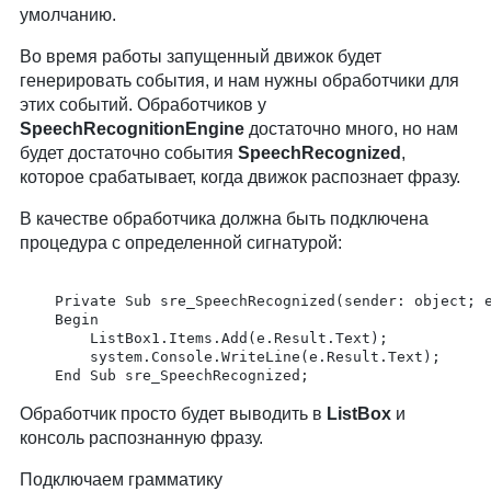
умолчанию.
Во время работы запущенный движок будет
генерировать события, и нам нужны обработчики для
этих событий. Обработчиков у
SpeechRecognitionEngine
достаточно много, но нам
будет достаточно события
SpeechRecognized
,
которое срабатывает, когда движок распознает фразу.
В качестве обработчика должна быть подключена
процедура с определенной сигнатурой:
	Private Sub sre_SpeechRecognized(sender: object; e:SpeechRecognizedEventArgs);

	Begin

		ListBox1.Items.Add(e.Result.Text);

		system.Console.WriteLine(e.Result.Text);

	End Sub sre_SpeechRecognized;
Обработчик просто будет выводить в
ListBox
и
консоль распознанную фразу.
Подключаем грамматику