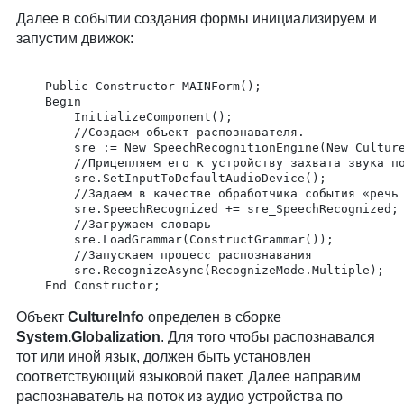
Далее в событии создания формы инициализируем и
запустим движок:
	Public Constructor MAINForm();

	Begin

		InitializeComponent();

		//Создаем объект распознавателя.

		sre := New SpeechRecognitionEngine(New CultureInfo("ru-RU"));

		//Прицепляем его к устройству захвата звука по умолчанию

		sre.SetInputToDefaultAudioDevice();

		//Задаем в качестве обработчика события «речь распознана» нашу процедуру (будет описана ниже)

		sre.SpeechRecognized += sre_SpeechRecognized;

		//Загружаем словарь

		sre.LoadGrammar(ConstructGrammar());

		//Запускаем процесс распознавания

		sre.RecognizeAsync(RecognizeMode.Multiple);

	End Constructor;
Объект
CultureInfo
определен в сборке
System.Globalization
. Для того чтобы распознавался
тот или иной язык, должен быть установлен
соответствующий языковой пакет. Далее направим
распознаватель на поток из аудио устройства по