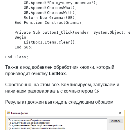
		GB.Append("По щучьему велению");

		GB.Append(ChoicesWhat);

		GB.Append(ChoicesWith);

		Return New Grammar(GB);

	End Function ConstructGrammar;

	Private Sub button1_Click(sender: System.Object; e: System.EventArgs);

	Begin

		ListBox1.Items.Clear();

	End Sub;

Также в код добавлен обработчик кнопки, который
производит очистку
ListBox
.
Собственно, на этом все. Компилируем, запускаем и
начинаем разговаривать с компьютером 🙂
Результат должен выглядеть следующим образом: